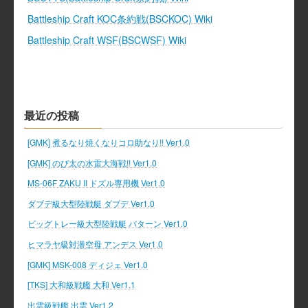
Battleship Craft KOC条約戦(BSCKOC) Wiki
Battleship Craft WSF(BSCWSF) Wiki
最近の投稿
[GMK] 煮るなり焼くなりコロ助なり!! Ver1.0
[GMK] のび太の水雷大海戦!! Ver1.0
MS-06F ZAKU II ドズル専用機 Ver1.0
ダブデ級大型陸戦艇 ダブデ Ver1.0
ビッグトレー級大型陸戦艇 バターン Ver1.0
ヒマラヤ級対潜空母 アンデス Ver1.0
[GMK] MSK-008 ディジェ Ver1.0
[TKS] 大和級戦艦 大和 Ver1.1
出雲級戦艦 出雲 Ver1.2