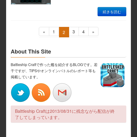
続きを読む
投
固
固
固
«
1
3
4
»
固
2
定
定
定
定
稿
ペ
ペ
ペ
ペ
ー
ー
ー
ー
About This Site
ナ
ジ
ジ
ジ
ジ
Battleship Craftで作った艦を紹介するBLOGです。若
ビ
干ですが、TIPSやオンラインバトルのレポート等も
掲載しています。
ゲ
ー
シ
Balttleship Craftは2013/08/31に残念ながら配信が終
ョ
了してしまっています。
ン