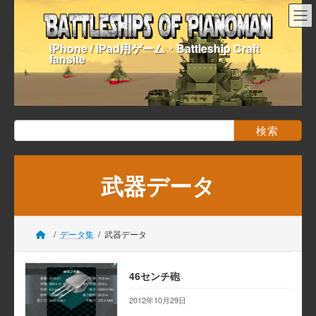
コ
ナ
ン
ビ
テ
ゲ
iPhone / iPad用ゲーム・Battleship Craft
ン
ー
fansite
ツ
シ
へ
ョ
ス
ン
キ
に
ッ
移
検
プ
動
索:
武器データ
データ集
武器データ
46センチ砲
2012年10月29日