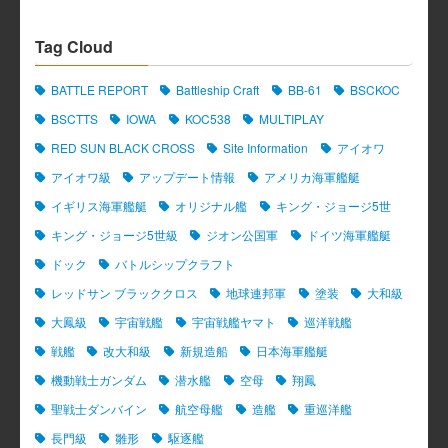
Tag Cloud
BATTLE REPORT
Battleship Craft
BB-61
BSCKOC
BSCTTS
IOWA
KOC538
MULTIPLAY
RED SUN BLACK CROSS
Site Information
アイオワ
アイオワ級
アップデート情報
アメリカ海軍艦艇
イギリス海軍艦艇
オリジナル艦
キング・ジョージ5世
キング・ジョージ5世級
ジオン公国軍
ドイツ海軍艦艇
ドック
バトルシップクラフト
レッドサン ブラッククロス
地球連邦軍
塗装
大和級
大鳳級
宇宙戦艦
宇宙戦艦ヤマト
巡洋戦艦
戦艦
改大和級
新規造船
日本海軍艦艇
機動戦士ガンダム
潜水艦
空母
翔鳳
聖戦士ダンバイン
航空母艦
造艦
重巡洋艦
長門級
雛形
駆逐艦