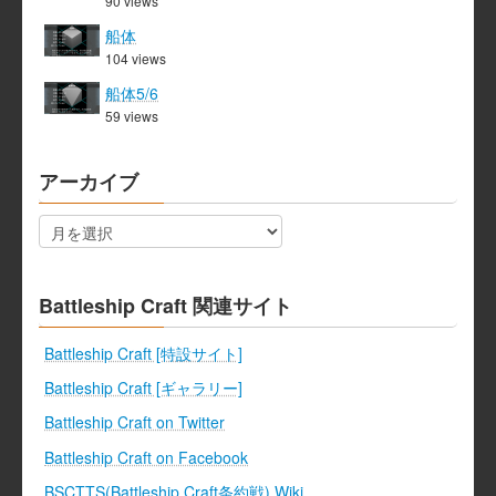
90 views
船体
104 views
船体5/6
59 views
アーカイブ
ア
ー
カ
イ
ブ
Battleship Craft 関連サイト
Battleship Craft [特設サイト]
Battleship Craft [ギャラリー]
Battleship Craft on Twitter
Battleship Craft on Facebook
BSCTTS(Battleship Craft条約戦) Wiki