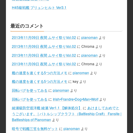
H45級戦艦 ブリュンヒルト Ver3.1
最近のコメント
2013年11月09日 夜間 ムサイ祭りVol.02
に
pianoman
より
2013年11月09日 夜間 ムサイ祭りVol.02
に
Chroma
より
2013年11月09日 夜間 ムサイ祭りVol.02
に
pianoman
より
2013年11月09日 夜間 ムサイ祭りVol.02
に
Chroma
より
艦の速度を速くする5つの方法メモ
に
pianoman
より
艦の速度を速くする5つの方法メモ
に
key
より
回転バグを使ってみる
に
pianoman
より
回転バグを使ってみる
に
Irish•Frandre•Dog•Man•Wolf
より
綾瀬級防空巡洋艦 綾瀬 Ver1.1 【解体処分】
に
あけましておめでと
うございます。 | バトルシップクラフト（Battleship Craft） Fansite |
Battleships of Pianoman
より
暗号で戦艦三笠を無料ゲット
に
pianoman
より