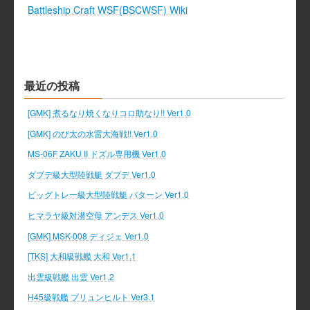
Battleship Craft WSF(BSCWSF) Wiki
最近の投稿
[GMK] 煮るなり焼くなりコロ助なり!! Ver1.0
[GMK] のび太の水雷大海戦!! Ver1.0
MS-06F ZAKU II ドズル専用機 Ver1.0
ダブデ級大型陸戦艇 ダブデ Ver1.0
ビッグトレー級大型陸戦艇 バターン Ver1.0
ヒマラヤ級対潜空母 アンデス Ver1.0
[GMK] MSK-008 ディジェ Ver1.0
[TKS] 大和級戦艦 大和 Ver1.1
出雲級戦艦 出雲 Ver1.2
H45級戦艦 ブリュンヒルト Ver3.1