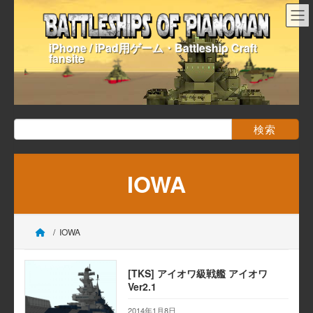
コ
ナ
ン
ビ
テ
ゲ
iPhone / iPad用ゲーム・Battleship Craft
ン
ー
fansite
ツ
シ
へ
ョ
ス
ン
キ
に
ッ
移
検
プ
動
索:
IOWA
IOWA
[TKS] アイオワ級戦艦 アイオワ
Ver2.1
2014年1月8日