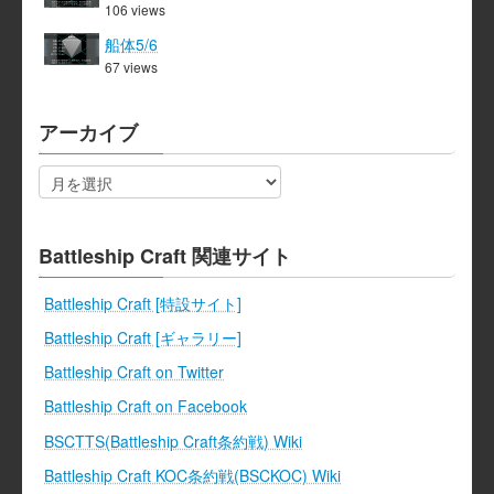
106 views
船体5/6
67 views
アーカイブ
ア
ー
カ
イ
ブ
Battleship Craft 関連サイト
Battleship Craft [特設サイト]
Battleship Craft [ギャラリー]
Battleship Craft on Twitter
Battleship Craft on Facebook
BSCTTS(Battleship Craft条約戦) Wiki
Battleship Craft KOC条約戦(BSCKOC) Wiki