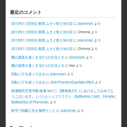
最近のコメント
2013年11月09日 夜間 ムサイ祭りVol.02
に
pianoman
より
2013年11月09日 夜間 ムサイ祭りVol.02
に
Chroma
より
2013年11月09日 夜間 ムサイ祭りVol.02
に
pianoman
より
2013年11月09日 夜間 ムサイ祭りVol.02
に
Chroma
より
艦の速度を速くする5つの方法メモ
に
pianoman
より
艦の速度を速くする5つの方法メモ
に
key
より
回転バグを使ってみる
に
pianoman
より
回転バグを使ってみる
に
Irish•Frandre•Dog•Man•Wolf
より
綾瀬級防空巡洋艦 綾瀬 Ver1.1 【解体処分】
に
あけましておめでと
うございます。 | バトルシップクラフト（Battleship Craft） Fansite |
Battleships of Pianoman
より
暗号で戦艦三笠を無料ゲット
に
pianoman
より