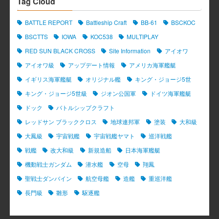
Tag Cloud
BATTLE REPORT
Battleship Craft
BB-61
BSCKOC
BSCTTS
IOWA
KOC538
MULTIPLAY
RED SUN BLACK CROSS
Site Information
アイオワ
アイオワ級
アップデート情報
アメリカ海軍艦艇
イギリス海軍艦艇
オリジナル艦
キング・ジョージ5世
キング・ジョージ5世級
ジオン公国軍
ドイツ海軍艦艇
ドック
バトルシップクラフト
レッドサン ブラッククロス
地球連邦軍
塗装
大和級
大鳳級
宇宙戦艦
宇宙戦艦ヤマト
巡洋戦艦
戦艦
改大和級
新規造船
日本海軍艦艇
機動戦士ガンダム
潜水艦
空母
翔鳳
聖戦士ダンバイン
航空母艦
造艦
重巡洋艦
長門級
雛形
駆逐艦