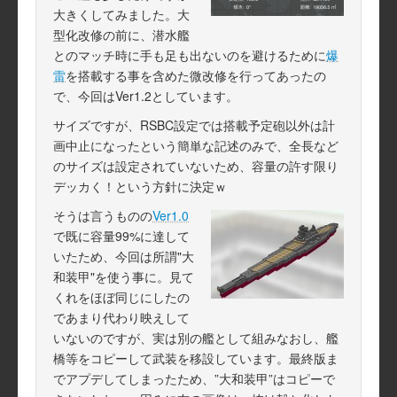
大きくしてみました。大
型化改修の前に、潜水艦
とのマッチ時に手も足も出ないのを避けるために
爆
雷
を搭載する事を含めた微改修を行ってあったの
で、今回はVer1.2としています。
サイズですが、RSBC設定では搭載予定砲以外は計
画中止になったという簡単な記述のみで、全長など
のサイズは設定されていないため、容量の許す限り
デッカく！という方針に決定ｗ
そうは言うものの
Ver1.0
で既に容量99%に達して
いたため、今回は所謂"大
和装甲"を使う事に。見て
くれをほぼ同じにしたの
であまり代わり映えして
いないのですが、実は別の艦として組みなおし、艦
橋等をコピーして武装を移設しています。最終版ま
でアプデしてしまったため、”大和装甲”はコピーで