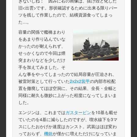
きないしね； 因みに右の画像は、抜け殻と化した
旧<出雲>です。形状確認するために出来る限りパー
ツを残して作業したので、結構資源食ってしまっ
た…。
容量の関係で艦橋まわり
をあまり作り込んでいな
かったのが耐えられず、
せっかくなので今回は煙
突まわりなどを少しだけ
手を加えてみました。そ
んな事をやってしまったので結局容量が圧迫され、
被雷対策として行っていた
2x2x2装甲
の内部市松配
置を撤廃してほぼ空洞に。その結果、全長・全幅と
同様に耐久も微妙に上がった程度になってしまいま
した。
エンジンは、これまでは
ガスタービン
を10基も載せ
ていたのを4基に減らしたのですが、喫水線下を3マ
スにしたおかげか速度はカンスト。武装はほぼ変わ
っておらず、
機銃
が僅かに増えただけになっていま