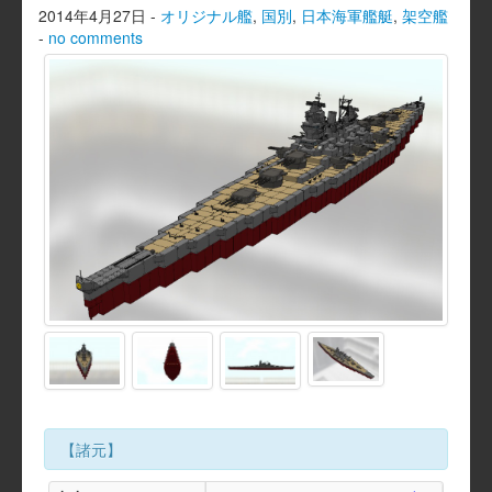
2014年4月27日
-
オリジナル艦
,
国別
,
日本海軍艦艇
,
架空艦
-
no comments
【諸元】