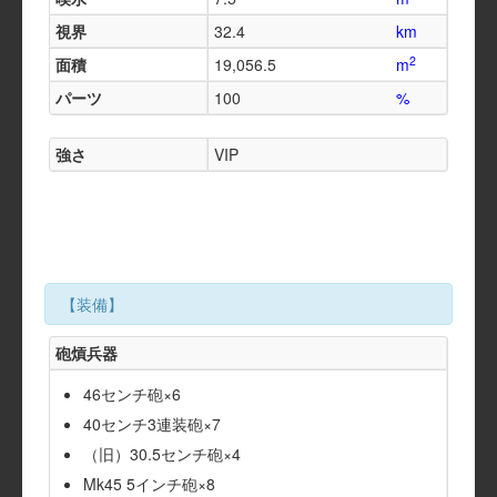
視界
32.4
km
2
面積
19,056.5
m
パーツ
100
%
強さ
VIP
【装備】
砲熕兵器
46センチ砲×6
40センチ3連装砲×7
（旧）30.5センチ砲×4
Mk45 5インチ砲×8