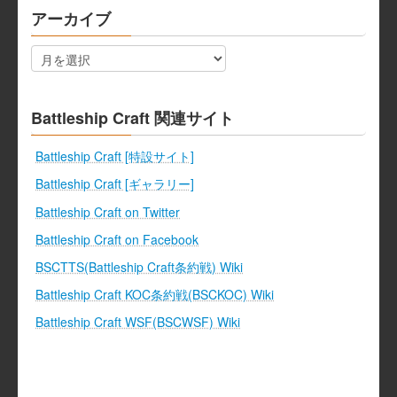
アーカイブ
ア
ー
カ
イ
ブ
Battleship Craft 関連サイト
Battleship Craft [特設サイト]
Battleship Craft [ギャラリー]
Battleship Craft on Twitter
Battleship Craft on Facebook
BSCTTS(Battleship Craft条約戦) Wiki
Battleship Craft KOC条約戦(BSCKOC) Wiki
Battleship Craft WSF(BSCWSF) Wiki