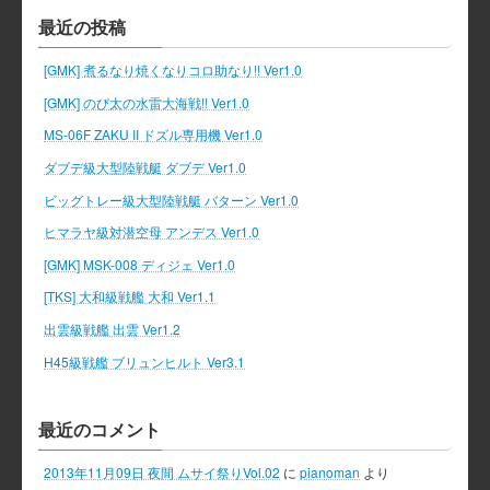
最近の投稿
[GMK] 煮るなり焼くなりコロ助なり!! Ver1.0
[GMK] のび太の水雷大海戦!! Ver1.0
MS-06F ZAKU II ドズル専用機 Ver1.0
ダブデ級大型陸戦艇 ダブデ Ver1.0
ビッグトレー級大型陸戦艇 バターン Ver1.0
ヒマラヤ級対潜空母 アンデス Ver1.0
[GMK] MSK-008 ディジェ Ver1.0
[TKS] 大和級戦艦 大和 Ver1.1
出雲級戦艦 出雲 Ver1.2
H45級戦艦 ブリュンヒルト Ver3.1
最近のコメント
2013年11月09日 夜間 ムサイ祭りVol.02
に
pianoman
より