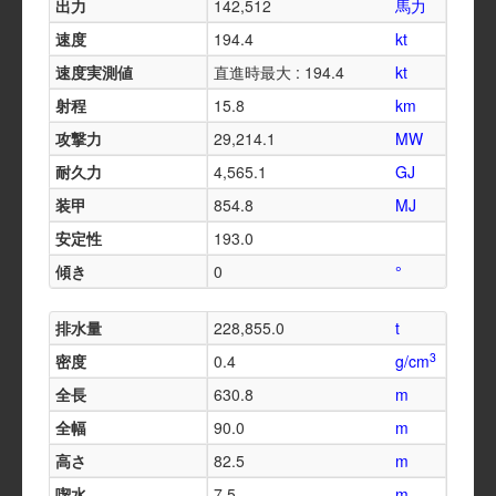
出力
142,512
馬力
速度
194.4
kt
速度実測値
直進時最大 : 194.4
kt
射程
15.8
km
攻撃力
29,214.1
MW
耐久力
4,565.1
GJ
装甲
854.8
MJ
安定性
193.0
傾き
0
°
排水量
228,855.0
t
3
密度
0.4
g/cm
全長
630.8
m
全幅
90.0
m
高さ
82.5
m
喫水
7.5
m