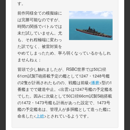
す。
前作同様全ての模擬線に
は完勝可能なのですが、
時間の関係でバトルでは
未だ試していません。尤
も、それ程極端に変わっ
た訳でなく、被雷対策を
やめてしまったため、寧ろ弱くなっているかもしれ
ませんねぇ；
冒頭で少し触れましたが、RSBC世界では50口径
61cm試製T砲搭載予定の艦として1247・1248号艦
の2隻が計画されたものの、戦艦は前級<
播磨
>型の1
番艦までで建造中止。<出雲>は1247号艦の予定艦名
でした。因みに次級として50口径66cm試製S砲搭載
の1472・1473号艦も計画があった設定で、1473号
艦の予定艦名は、管理人が多胴艦として造った艦に
命名した<
上総
>とされているようです。