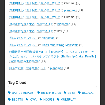
2013年11月09日 夜間 ムサイ祭りVol.02
に
Chroma
より
2013年11月09日 夜間 ムサイ祭りVol.02
に
pianoman
より
2013年11月09日 夜間 ムサイ祭りVol.02
に
Chroma
より
艦の速度を速くする5つの方法メモ
に
pianoman
より
艦の速度を速くする5つの方法メモ
に
key
より
回転バグを使ってみる
に
pianoman
より
回転バグを使ってみる
に
Irish•Frandre•Dog•Man•Wolf
より
綾瀬級防空巡洋艦 綾瀬 Ver1.1 【解体処分】
に
あけましておめでと
うございます。 | バトルシップクラフト（Battleship Craft） Fansite |
Battleships of Pianoman
より
暗号で戦艦三笠を無料ゲット
に
pianoman
より
Tag Cloud
BATTLE REPORT
Battleship Craft
BB-61
BSCKOC
BSCTTS
IOWA
KOC538
MULTIPLAY