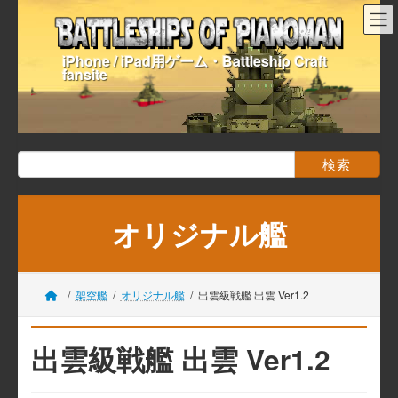
コ
ナ
ン
ビ
テ
ゲ
iPhone / iPad用ゲーム・Battleship Craft
ン
ー
fansite
ツ
シ
へ
ョ
ス
ン
キ
に
ッ
移
検
プ
動
索:
オリジナル艦
架空艦
オリジナル艦
出雲級戦艦 出雲 Ver1.2
出雲級戦艦 出雲 Ver1.2