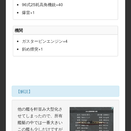
96式25耗高角機銃×40
爆雷×1
機関
ガスタービンエンジン×4
斜め煙突×1
【解説】
他の艦を軒並み大型化さ
せてしまったので、所有
艦艇の中では一番大きい
この艦も少しだけですが