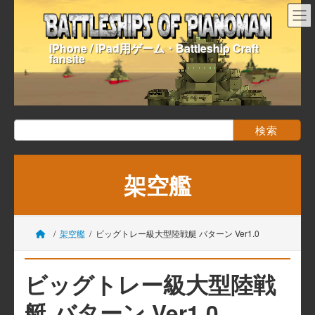
コ
ナ
ン
ビ
テ
ゲ
iPhone / iPad用ゲーム・Battleship Craft
ン
ー
fansite
ツ
シ
へ
ョ
ス
ン
キ
に
ッ
移
検
プ
動
索:
架空艦
架空艦
ビッグトレー級大型陸戦艇 バターン Ver1.0
ビッグトレー級大型陸戦
艇 バターン Ver1.0