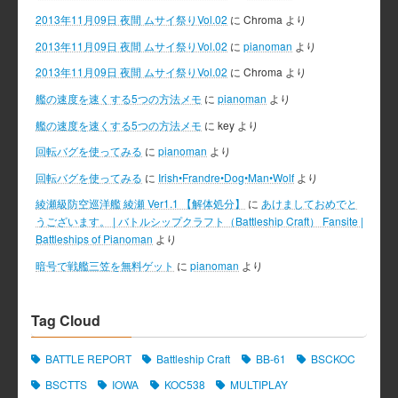
2013年11月09日 夜間 ムサイ祭りVol.02
に
Chroma
より
2013年11月09日 夜間 ムサイ祭りVol.02
に
pianoman
より
2013年11月09日 夜間 ムサイ祭りVol.02
に
Chroma
より
艦の速度を速くする5つの方法メモ
に
pianoman
より
艦の速度を速くする5つの方法メモ
に
key
より
回転バグを使ってみる
に
pianoman
より
回転バグを使ってみる
に
Irish•Frandre•Dog•Man•Wolf
より
綾瀬級防空巡洋艦 綾瀬 Ver1.1 【解体処分】
に
あけましておめでと
うございます。 | バトルシップクラフト（Battleship Craft） Fansite |
Battleships of Pianoman
より
暗号で戦艦三笠を無料ゲット
に
pianoman
より
Tag Cloud
BATTLE REPORT
Battleship Craft
BB-61
BSCKOC
BSCTTS
IOWA
KOC538
MULTIPLAY