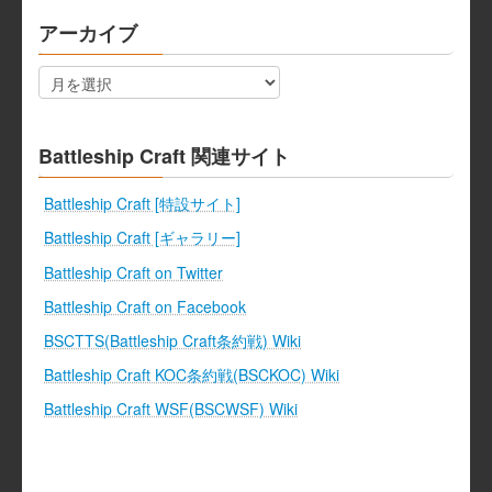
アーカイブ
ア
ー
カ
イ
ブ
Battleship Craft 関連サイト
Battleship Craft [特設サイト]
Battleship Craft [ギャラリー]
Battleship Craft on Twitter
Battleship Craft on Facebook
BSCTTS(Battleship Craft条約戦) Wiki
Battleship Craft KOC条約戦(BSCKOC) Wiki
Battleship Craft WSF(BSCWSF) Wiki