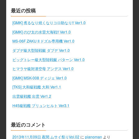
最近の投稿
[GMK] 煮るなり焼くなりコロ助なり!! Ver1.0
[GMK] のび太の水雷大海戦!! Ver1.0
MS-06F ZAKU II ドズル専用機 Ver1.0
ダブデ級大型陸戦艇 ダブデ Ver1.0
ビッグトレー級大型陸戦艇 バターン Ver1.0
ヒマラヤ級対潜空母 アンデス Ver1.0
[GMK] MSK-008 ディジェ Ver1.0
[TKS] 大和級戦艦 大和 Ver1.1
出雲級戦艦 出雲 Ver1.2
H45級戦艦 ブリュンヒルト Ver3.1
最近のコメント
2013年11月09日 夜間 ムサイ祭りVol.02
に
pianoman
より