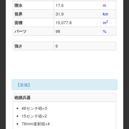
喫水
17.6
m
視界
31.9
km
2
面積
15,077.8
m
パーツ
98
%
強さ
6
【装備】
砲熕兵器
46センチ砲×3
15センチ砲×2
76mm速射砲×4