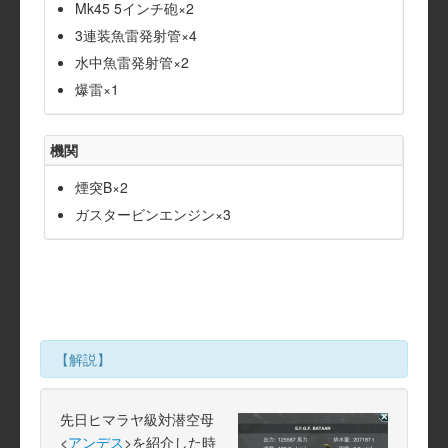
Mk45 5インチ砲×2
3連装魚雷発射管×4
水中魚雷発射管×2
爆雷×1
機関
煙突B×2
ガスタービンエンジン×3
【解説】
先日ヒマラヤ級対潜空母
<
アンデス
>を紹介した時