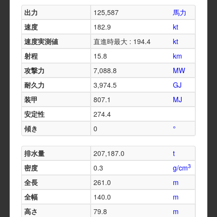
出力
125,587
馬力
速度
182.9
kt
速度実測値
直進時最大 : 194.4
kt
射程
15.8
km
攻撃力
7,088.8
MW
耐久力
3,974.5
GJ
装甲
807.1
MJ
安定性
274.4
傾き
0
°
排水量
207,187.0
t
3
密度
0.3
g/cm
全長
261.0
m
全幅
140.0
m
高さ
79.8
m