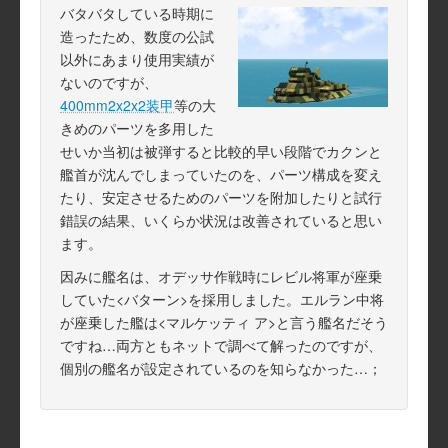
バタバタしている時期に
造ったため、数度の公試
以外にあまり使用実績が
ないのですが、
400mm2x2x2装甲
等の大
きめのパーツを多用した
せいか当初は被弾すると比較的早い段階でカクンと
艦首が沈んでしまっていたのを、パーツ構成を変え
たり、安定させるためのパーツを附加したりと試行
錯誤の結果、いくらか状況は改善されていると思い
ます。
因みに艦名は、オデッサ作戦時にレビル将軍が座乗
していた<バターン>を採用しました。エルラン中将
が座乗した艦は<マルケッティ ア>と言う艦名だそう
ですね…両方ともネットで調べて解ったのですが、
個別の艦名が設定されているのを知らなかった…；