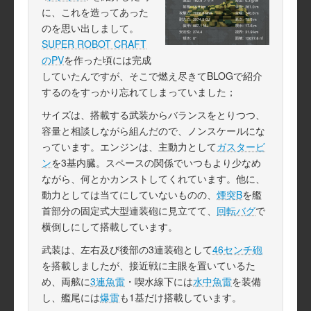
に、これを造ってあった
のを思い出しまして。
SUPER ROBOT CRAFT
のPV
を作った頃には完成
していたんですが、そこで燃え尽きてBLOGで紹介
するのをすっかり忘れてしまっていました；
サイズは、搭載する武装からバランスをとりつつ、
容量と相談しながら組んだので、ノンスケールにな
っています。エンジンは、主動力として
ガスタービ
ン
を3基内臓。スペースの関係でいつもより少なめ
ながら、何とかカンストしてくれています。他に、
動力としては当てにしていないものの、
煙突B
を艦
首部分の固定式大型連装砲に見立てて、
回転バグ
で
横倒しにして搭載しています。
武装は、左右及び後部の3連装砲として
46センチ砲
を搭載しましたが、接近戦に主眼を置いているた
め、両舷に
3連魚雷
・喫水線下には
水中魚雷
を装備
し、艦尾には
爆雷
も1基だけ搭載しています。