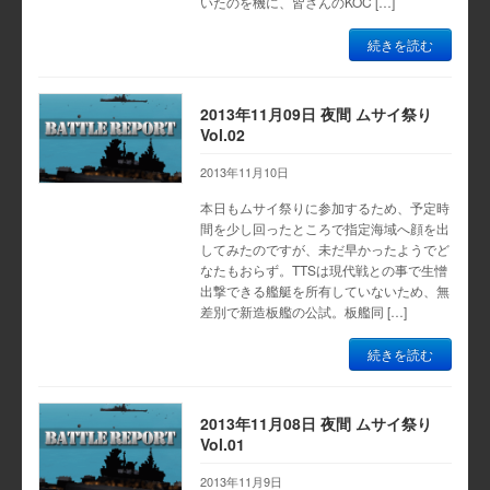
いたのを機に、皆さんのKOC […]
続きを読む
2013年11月09日 夜間 ムサイ祭り
Vol.02
2013年11月10日
本日もムサイ祭りに参加するため、予定時
間を少し回ったところで指定海域へ顔を出
してみたのですが、未だ早かったようでど
なたもおらず。TTSは現代戦との事で生憎
出撃できる艦艇を所有していないため、無
差別で新造板艦の公試。板艦同 […]
続きを読む
2013年11月08日 夜間 ムサイ祭り
Vol.01
2013年11月9日