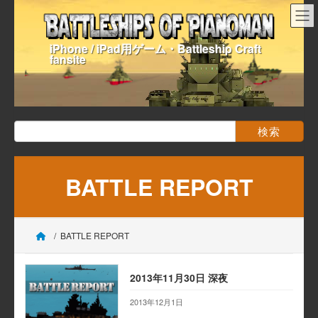
コ
ナ
ン
ビ
テ
ゲ
iPhone / iPad用ゲーム・Battleship Craft
ン
ー
fansite
ツ
シ
へ
ョ
ス
ン
キ
に
ッ
移
検
プ
動
索:
BATTLE REPORT
BATTLE REPORT
2013年11月30日 深夜
2013年12月1日