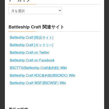
ア
ー
カ
イ
ブ
Battleship Craft 関連サイト
Battleship Craft [特設サイト]
Battleship Craft [ギャラリー]
Battleship Craft on Twitter
Battleship Craft on Facebook
BSCTTS(Battleship Craft条約戦) Wiki
Battleship Craft KOC条約戦(BSCKOC) Wiki
Battleship Craft WSF(BSCWSF) Wiki