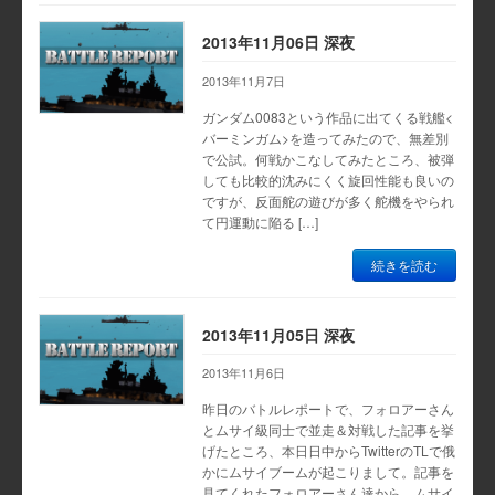
2013年11月06日 深夜
2013年11月7日
ガンダム0083という作品に出てくる戦艦<
バーミンガム>を造ってみたので、無差別
で公試。何戦かこなしてみたところ、被弾
しても比較的沈みにくく旋回性能も良いの
ですが、反面舵の遊びが多く舵機をやられ
て円運動に陥る […]
続きを読む
2013年11月05日 深夜
2013年11月6日
昨日のバトルレポートで、フォロアーさん
とムサイ級同士で並走＆対戦した記事を挙
げたところ、本日日中からTwitterのTLで俄
かにムサイブームが起こりまして。記事を
見てくれたフォロアーさん達から、ムサイ