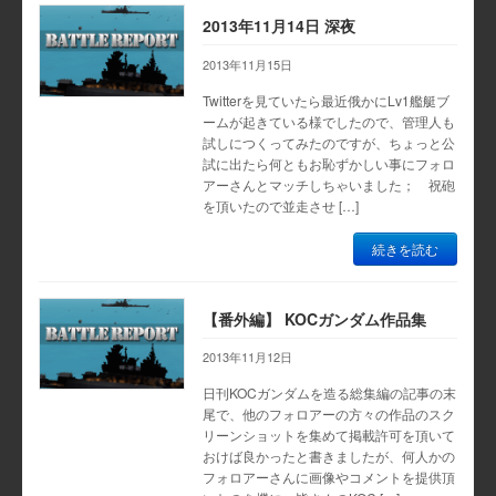
2013年11月14日 深夜
2013年11月15日
Twitterを見ていたら最近俄かにLv1艦艇ブ
ームが起きている様でしたので、管理人も
試しにつくってみたのですが、ちょっと公
試に出たら何ともお恥ずかしい事にフォロ
アーさんとマッチしちゃいました； 祝砲
を頂いたので並走させ […]
続きを読む
【番外編】 KOCガンダム作品集
2013年11月12日
日刊KOCガンダムを造る総集編の記事の末
尾で、他のフォロアーの方々の作品のスク
リーンショットを集めて掲載許可を頂いて
おけば良かったと書きましたが、何人かの
フォロアーさんに画像やコメントを提供頂