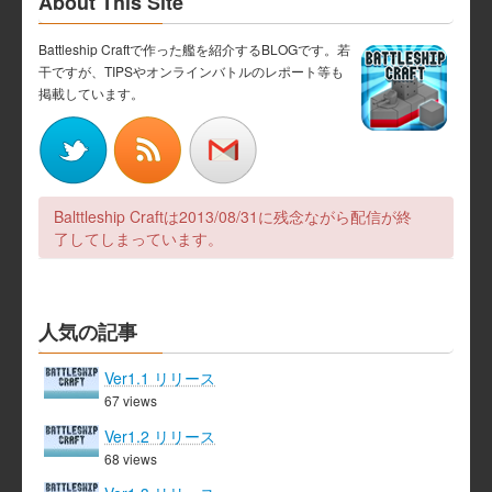
About This Site
ナ
ジ
ジ
ジ
Battleship Craftで作った艦を紹介するBLOGです。若
ビ
干ですが、TIPSやオンラインバトルのレポート等も
掲載しています。
ゲ
ー
シ
Balttleship Craftは2013/08/31に残念ながら配信が終
ョ
了してしまっています。
ン
人気の記事
Ver1.1 リリース
67 views
Ver1.2 リリース
68 views