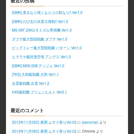
最近の投稿
[GMK] 煮るなり焼くなりコロ助なり!! Ver1.0
[GMK] のび太の水雷大海戦!! Ver1.0
MS-06F ZAKU II ドズル専用機 Ver1.0
ダブデ級大型陸戦艇 ダブデ Ver1.0
ビッグトレー級大型陸戦艇 バターン Ver1.0
ヒマラヤ級対潜空母 アンデス Ver1.0
[GMK] MSK-008 ディジェ Ver1.0
[TKS] 大和級戦艦 大和 Ver1.1
出雲級戦艦 出雲 Ver1.2
H45級戦艦 ブリュンヒルト Ver3.1
最近のコメント
2013年11月09日 夜間 ムサイ祭りVol.02
に
pianoman
より
2013年11月09日 夜間 ムサイ祭りVol.02
に
Chroma
より