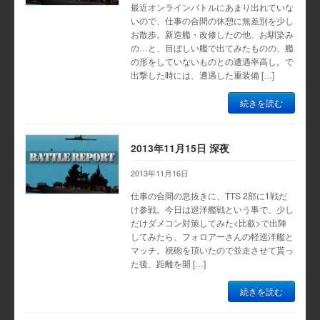
最近オンラインバトルにあまり出れていな
いので、仕事の合間の休憩に無差別を少し
お散歩。新造艦・改修したの他、お馴染み
の…と、目ぼしい艦で出てみたものの、艦
の形をしていないものとの遭遇率高し。で
出撃した時には、遭遇した重装備 […]
続きを読む
2013年11月15日 深夜
2013年11月16日
仕事の合間の息抜きに、TTS 2部に1戦だ
け参戦。今日は巡洋艦戦という事で、少し
だけダメコン対策してみた<比叡>で出陣
してみたら、フォロアーさんの軽巡洋艦と
マッチ。祝砲を頂いたので並走させて貰っ
た後、距離を開 […]
続きを読む