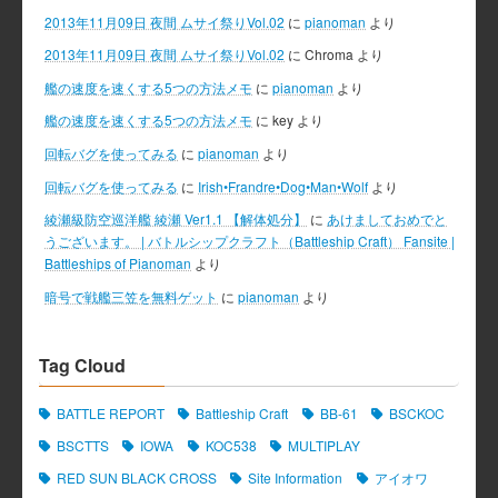
2013年11月09日 夜間 ムサイ祭りVol.02
に
pianoman
より
2013年11月09日 夜間 ムサイ祭りVol.02
に
Chroma
より
艦の速度を速くする5つの方法メモ
に
pianoman
より
艦の速度を速くする5つの方法メモ
に
key
より
回転バグを使ってみる
に
pianoman
より
回転バグを使ってみる
に
Irish•Frandre•Dog•Man•Wolf
より
綾瀬級防空巡洋艦 綾瀬 Ver1.1 【解体処分】
に
あけましておめでと
うございます。 | バトルシップクラフト（Battleship Craft） Fansite |
Battleships of Pianoman
より
暗号で戦艦三笠を無料ゲット
に
pianoman
より
Tag Cloud
BATTLE REPORT
Battleship Craft
BB-61
BSCKOC
BSCTTS
IOWA
KOC538
MULTIPLAY
RED SUN BLACK CROSS
Site Information
アイオワ