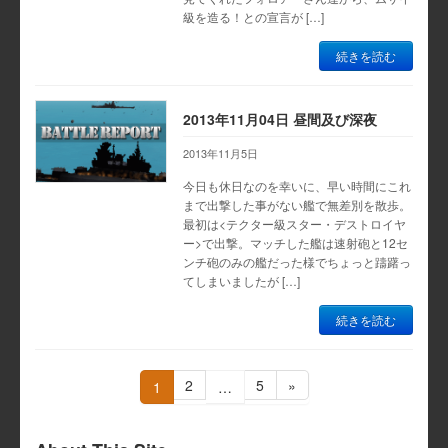
級を造る！との宣言が […]
続きを読む
2013年11月04日 昼間及び深夜
2013年11月5日
今日も休日なのを幸いに、早い時間にこれ
まで出撃した事がない艦で無差別を散歩。
最初は<テクター級スター・デストロイヤ
ー>で出撃。マッチした艦は速射砲と12セ
ンチ砲のみの艦だった様でちょっと躊躇っ
てしまいましたが […]
続きを読む
投
固
固
2
5
»
固
1
…
定
定
定
稿
ペ
ペ
ペ
ー
ー
ー