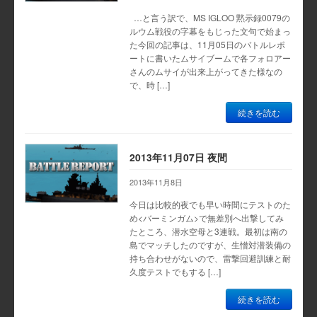
…と言う訳で、MS IGLOO 黙示録0079の
ルウム戦役の字幕をもじった文句で始まっ
た今回の記事は、11月05日のバトルレポ
ートに書いたムサイブームで各フォロアー
さんのムサイが出来上がってきた様なの
で、時 […]
続きを読む
2013年11月07日 夜間
2013年11月8日
今日は比較的夜でも早い時間にテストのた
め<バーミンガム>で無差別へ出撃してみ
たところ、潜水空母と3連戦。最初は南の
島でマッチしたのですが、生憎対潜装備の
持ち合わせがないので、雷撃回避訓練と耐
久度テストでもする […]
続きを読む