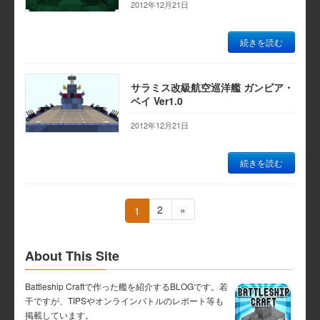
2012年12月21日
続きを読む
サラミス改級航空巡洋艦 ガンビア・
ベイ Ver1.0
2012年12月21日
続きを読む
投
固
2
»
固
1
定
定
稿
ペ
ペ
ー
ー
About This Site
ナ
ジ
ジ
Battleship Craftで作った艦を紹介するBLOGです。若
ビ
干ですが、TIPSやオンラインバトルのレポート等も
掲載しています。