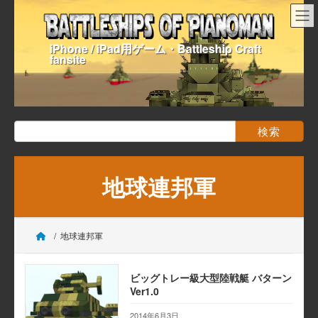
コ
ナ
ン
ビ
テ
ゲ
iPhone / iPad用ゲーム・Battleship Craft
ン
ー
fansite
ツ
シ
へ
ョ
ス
ン
キ
に
ッ
移
検
プ
動
索:
地球連邦軍
地球連邦軍
ビッグトレー級大型陸戦艇 バターン
Ver1.0
2014年6月3日