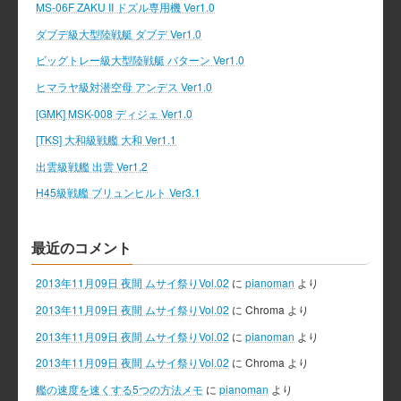
MS-06F ZAKU II ドズル専用機 Ver1.0
ダブデ級大型陸戦艇 ダブデ Ver1.0
ビッグトレー級大型陸戦艇 バターン Ver1.0
ヒマラヤ級対潜空母 アンデス Ver1.0
[GMK] MSK-008 ディジェ Ver1.0
[TKS] 大和級戦艦 大和 Ver1.1
出雲級戦艦 出雲 Ver1.2
H45級戦艦 ブリュンヒルト Ver3.1
最近のコメント
2013年11月09日 夜間 ムサイ祭りVol.02
に
pianoman
より
2013年11月09日 夜間 ムサイ祭りVol.02
に
Chroma
より
2013年11月09日 夜間 ムサイ祭りVol.02
に
pianoman
より
2013年11月09日 夜間 ムサイ祭りVol.02
に
Chroma
より
艦の速度を速くする5つの方法メモ
に
pianoman
より