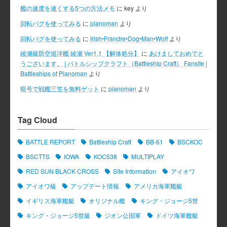
艦の速度を速くする5つの方法メモ
に
key
より
回転バグを使ってみる
に
pianoman
より
回転バグを使ってみる
に
Irish•Frandre•Dog•Man•Wolf
より
綾瀬級防空巡洋艦 綾瀬 Ver1.1 【解体処分】
に
あけましておめでと
うございます。 | バトルシップクラフト（Battleship Craft） Fansite |
Battleships of Pianoman
より
暗号で戦艦三笠を無料ゲット
に
pianoman
より
Tag Cloud
BATTLE REPORT
Battleship Craft
BB-61
BSCKOC
BSCTTS
IOWA
KOC538
MULTIPLAY
RED SUN BLACK CROSS
Site Information
アイオワ
アイオワ級
アップデート情報
アメリカ海軍艦艇
イギリス海軍艦艇
オリジナル艦
キング・ジョージ5世
キング・ジョージ5世級
ジオン公国軍
ドイツ海軍艦艇