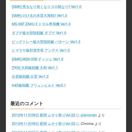
[GMK] 煮るなり焼くなりコロ助なり!! Ver1.0
[GMK] のび太の水雷大海戦!! Ver1.0
MS-06F ZAKU II ドズル専用機 Ver1.0
ダブデ級大型陸戦艇 ダブデ Ver1.0
ビッグトレー級大型陸戦艇 バターン Ver1.0
ヒマラヤ級対潜空母 アンデス Ver1.0
[GMK] MSK-008 ディジェ Ver1.0
[TKS] 大和級戦艦 大和 Ver1.1
出雲級戦艦 出雲 Ver1.2
H45級戦艦 ブリュンヒルト Ver3.1
最近のコメント
2013年11月09日 夜間 ムサイ祭りVol.02
に
pianoman
より
2013年11月09日 夜間 ムサイ祭りVol.02
に
Chroma
より