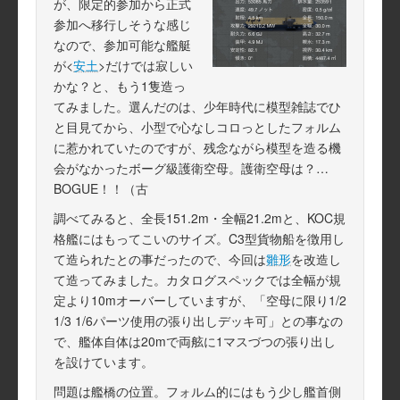
が、限定的参加から正式
参加へ移行しそうな感じ
なので、参加可能な艦艇
が<
安土
>だけでは寂しい
かな？と、もう1隻造っ
てみました。選んだのは、少年時代に模型雑誌でひ
と目見てから、小型で心なしコロっとしたフォルム
に惹かれていたのですが、残念ながら模型を造る機
会がなかったボーグ級護衛空母。護衛空母は？…
BOGUE！！（古
調べてみると、全長151.2m・全幅21.2mと、KOC規
格艦にはもってこいのサイズ。C3型貨物船を徴用し
て造られたとの事だったので、今回は
雛形
を改造し
て造ってみました。カタログスペックでは全幅が規
定より10mオーバーしていますが、「空母に限り1/2
1/3 1/6パーツ使用の張り出しデッキ可」との事なの
で、艦体自体は20mで両舷に1マスづつの張り出し
を設けています。
問題は艦橋の位置。フォルム的にはもう少し艦首側