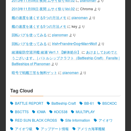
2013年11月09日 夜間 ムサイ祭りVol.02
に
pianoman
より
2013年11月09日 夜間 ムサイ祭りVol.02
に
Chroma
より
艦の速度を速くする5つの方法メモ
に
pianoman
より
艦の速度を速くする5つの方法メモ
に
key
より
回転バグを使ってみる
に
pianoman
より
回転バグを使ってみる
に
Irish•Frandre•Dog•Man•Wolf
より
綾瀬級防空巡洋艦 綾瀬 Ver1.1 【解体処分】
に
あけましておめでと
うございます。 | バトルシップクラフト（Battleship Craft） Fansite |
Battleships of Pianoman
より
暗号で戦艦三笠を無料ゲット
に
pianoman
より
Tag Cloud
BATTLE REPORT
Battleship Craft
BB-61
BSCKOC
BSCTTS
IOWA
KOC538
MULTIPLAY
RED SUN BLACK CROSS
Site Information
アイオワ
アイオワ級
アップデート情報
アメリカ海軍艦艇