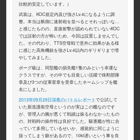
比較的安定しています。）
武装は、KOC規定内及び強さLv.4になるように調
整。本当は舷側に速射砲を並べるとそれっぽいな…
と感じたものの、直接射撃が認められていないKOC
では誤射の方が怖いため、今回は設置しませんでし
た。その代わり、TTS空母戦で意外に効果がある様
に感じた高角機銃を強さLv.4以内のギリギリまで増
やしてみました。
ボーグ級は、同型艦の損失艦1隻のみという幸運な
クラスですが、その中でも目覚しい活躍で殊勲部隊
章及び3つの従軍星章を受章したネームシップを艦
名にしました。
2013年09月29日深夜のバトルレポート
で公試して
いた新造護衛空母というのが実はこの艦なのです
が、管理人の腕が悪くて戦績は振るわなかったもの
の、対戦時の操作性は良好でした。駆逐艦が性に合
っていて多用しているせいか、感覚的に同じように
扱ってしまう癖があるので、10kt遅いという事を良