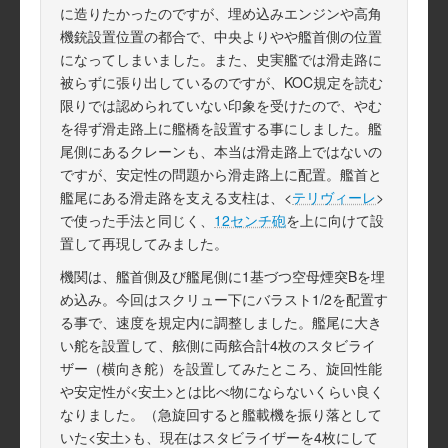
に造りたかったのですが、埋め込みエンジンや高角
機銃設置位置の都合で、中央よりやや艦首側の位置
になってしまいました。また、史実艦では滑走路に
被らずに張り出しているのですが、KOC規定を読む
限りでは認められていない印象を受けたので、やむ
を得ず滑走路上に艦橋を設置する事にしました。艦
尾側にあるクレーンも、本当は滑走路上ではないの
ですが、安定性の問題から滑走路上に配置。艦首と
艦尾にある滑走路を支える支柱は、<
テリヴィーレ
>
で使った手法と同じく、
12センチ砲
を上に向けて設
置して再現してみました。
機関は、艦首側及び艦尾側に1基づつ空母煙突Bを埋
め込み。今回はスクリュー下にバラスト1/2を配置す
る事で、速度を規定内に調整しました。艦尾に大き
い舵を設置して、舷側に両舷合計4枚のスタビライ
ザー（横向き舵）を設置してみたところ、旋回性能
や安定性が<安土>とは比べ物にならないくらい良く
なりました。（急旋回すると艦載機を振り落として
いた<安土>も、現在はスタビライザーを4枚にして