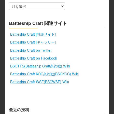
ア
ー
カ
イ
ブ
Battleship Craft 関連サイト
Battleship Craft [特設サイト]
Battleship Craft [ギャラリー]
Battleship Craft on Twitter
Battleship Craft on Facebook
BSCTTS(Battleship Craft条約戦) Wiki
Battleship Craft KOC条約戦(BSCKOC) Wiki
Battleship Craft WSF(BSCWSF) Wiki
最近の投稿