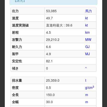
【諸元】
出力
53,085
馬力
速度
49.7
kt
速度実測値
直進時最大 : 39.6
kt
射程
4.5
km
攻撃力
29,210.2
MW
耐久力
6.6
GJ
装甲
4.9
MJ
安定性
82.1
傾き
0
°
排水量
25,359.0
t
3
密度
0.5
g/cm
全長
150.0
m
全幅
30.0
m