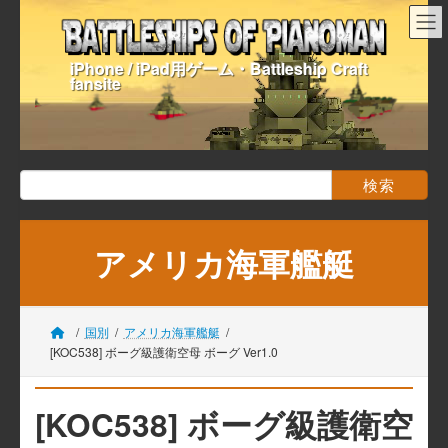
コ
ナ
ン
ビ
テ
ゲ
iPhone / iPad用ゲーム・Battleship Craft
ン
ー
fansite
ツ
シ
へ
ョ
ス
ン
キ
に
ッ
移
検
プ
動
索:
アメリカ海軍艦艇
国別
アメリカ海軍艦艇
[KOC538] ボーグ級護衛空母 ボーグ Ver1.0
[KOC538] ボーグ級護衛空