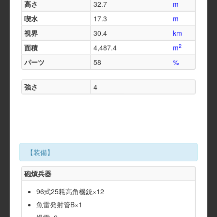
高さ
32.7
m
喫水
17.3
m
視界
30.4
km
2
面積
4,487.4
m
パーツ
58
%
強さ
4
【装備】
砲熕兵器
96式25耗高角機銃×12
魚雷発射管B×1