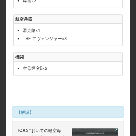
爆雷×2
航空兵器
滑走路×1
TBF アヴェンジャー×3
機関
空母煙突B×2
【解説】
KOCにおいての軽空母